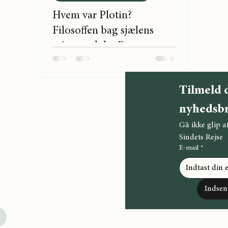
Hvem var Plotin?
Filosoffen bag sjælens
rejse mod det Ene
ale medier:
Tilmeld d
nyhedsbr
Gå ikke glip a
Sindets Rejse
 mail:
E-mail
*
Indsen