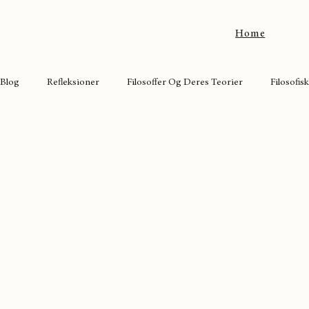
Home
Blog
Refleksioner
Filosoffer Og Deres Teorier
Filosofis
Bag Masken
Populære