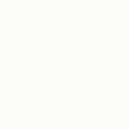
Til Information
Privatliv
Brugervilkår/Terms of serv
Cookiepolitik
Om Mig
Sindets Rejse