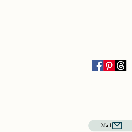
Følg mig på de soci
Jeg kan også kontaktes på
Mail