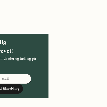
ig 
evet!
f nyheder og indlæg på 
d tilmelding