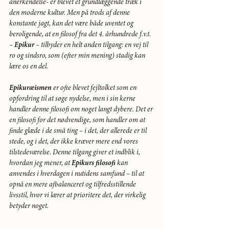
anerkendelse- er blevet et grundlæggende træk i 
den moderne kultur. Men på trods af denne 
konstante jagt, kan det være både uventet og 
beroligende, at en filosof fra det 4. århundrede f.v.t. 
– 
Epikur
 – tilbyder en helt anden tilgang: en vej til 
ro og sindsro, som (efter min mening) stadig kan 
lære os en del.
Epikuræismen
 er ofte blevet fejltolket som en 
opfordring til at søge nydelse, men i sin kerne 
handler denne filosofi om noget langt dybere. Det er 
en filosofi for det nødvendige, som handler om at 
finde glæde i de små ting – i det, der allerede er til 
stede, og i det, der ikke kræver mere end vores 
tilstedeværelse. Denne tilgang giver et indblik i, 
hvordan jeg mener, at 
Epikurs filosofi
 kan 
anvendes i hverdagen i nutidens samfund – til at 
opnå en mere afbalanceret og tilfredsstillende 
livsstil, hvor vi lærer at prioritere det, der virkelig 
betyder noget.