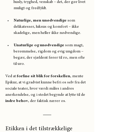
husly, tryghed, venskab – det, der gør livet 
muligt og fredfyldt.
Naturlige, men unødvendige 
som 
delikatesser, luksus og komfort – ikke 
skadelige, men heller ikke nødvendige.
Unaturlige og unødvendige 
som magt, 
berømmelse, rigdom og evig ungdom – 
begær, der sjældent fører til ro, men ofte 
til uro.
Ved at 
forfine sit blik for forskellen
, mente 
Epikur, at vi gradvist kunne befri os selv fra det 
sociale teater, hvor værdi måles i andres 
anerkendelse, og i stedet begynde at lytte til de 
indre behov
, der faktisk nærer os.
Etikken i det tilstrækkelige