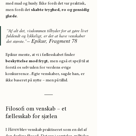
med mad og husly. Ikke fordi det var praktisk, 
men fordi det 
skabte tryghed, ro og gensidig 
glæde
.
“Af alt det, visdommen tilbyder for at gøre livet 
fuldendt og lykkeligt, er det at have venskaber 
– 
Epikur, Fragment 78
det største.”
Epikur mente, at vi i fællesskabet finder 
beskyttelse mod frygt
, men også et spejl til at 
forstå os selv uden for verdens evige 
konkurrence. Ægte venskaber, sagde han, er 
ikke baseret på nytte – men på tillid.
Filosofi om venskab – et 
fællesskab for sjælen
I 
Haven
 blev venskab praktiseret som en del af 