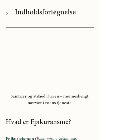
Indholdsfortegnelse
Samtaler og stilhed i haven – menneskeligt 
nærvær i roens tjeneste.
Hvad er Epikuræisme?
Epikuræismen
 (
Ἐπικούρειος φιλοσοφία
, 