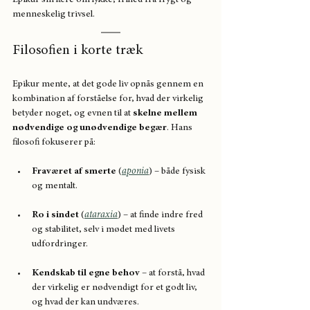
menneskelig trivsel.
Filosofien i korte træk
Epikur mente, at det gode liv opnås gennem en 
kombination af forståelse for, hvad der virkelig 
betyder noget, og evnen til at 
skelne mellem 
nødvendige og unødvendige begær
. Hans 
filosofi fokuserer på:
Fraværet af smerte
 (
aponia
) – både fysisk 
og mentalt.
Ro i sindet
 (
ataraxia
) – at finde indre fred 
og stabilitet, selv i mødet med livets 
udfordringer.
Kendskab til egne behov
 – at forstå, hvad 
der virkelig er nødvendigt for et godt liv, 
og hvad der kan undværes.