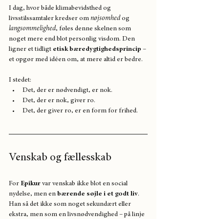
I dag, hvor både klimabevidsthed og 
livsstilssamtaler kredser om 
nøjsomhed
 og 
langsommelighed
, føles denne skelnen som 
noget mere end blot personlig visdom. Den 
ligner et tidligt 
etisk bæredygtighedsprincip
 – 
et opgør med idéen om, at mere altid er bedre.
I stedet:
Det, der er nødvendigt, er nok.
Det, der er nok, giver ro.
Det, der giver ro, er en form for frihed.
Venskab og fællesskab
For 
Epikur
 var venskab ikke blot en social 
nydelse, men en 
bærende søjle i et godt liv
. 
Han så det ikke som noget sekundært eller 
ekstra, men som en livsnødvendighed – på linje 