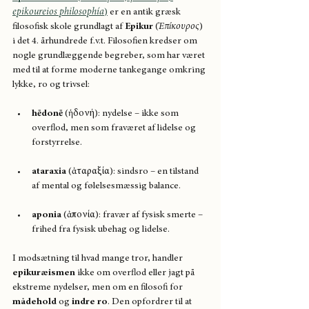
epikoureios philosophía
)
 er en antik græsk 
filosofisk skole grundlagt af 
Epikur
 (
Ἐπίκουρος
) 
i det 4. århundrede f.v.t. Filosofien kredser om 
nogle grundlæggende begreber, som har været 
med til at forme moderne tankegange omkring 
lykke, ro og trivsel:
hēdonē
 (ἡδονή): nydelse – ikke som 
overflod, men som fraværet af lidelse og 
forstyrrelse.
ataraxia
 (ἀταραξία): sindsro – en tilstand 
af mental og følelsesmæssig balance.
aponia
 (ἀπονία): fravær af fysisk smerte – 
frihed fra fysisk ubehag og lidelse.
I modsætning til hvad mange tror, handler 
epikuræismen
 ikke om overflod eller jagt på 
ekstreme nydelser, men om en filosofi for 
mådehold
 og 
indre ro
. Den opfordrer til at 