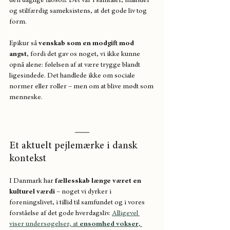
den daglige filosofi. Det var i samtaler, måltider 
og stilfærdig sameksistens, at det gode liv tog 
form.
Epikur så 
venskab som en modgift mod 
angst
, fordi det gav os noget, vi ikke kunne 
opnå alene: følelsen af at være trygge blandt 
ligesindede. Det handlede ikke om sociale 
normer eller roller – men om at blive mødt som 
menneske.
Et aktuelt pejlemærke i dansk 
kontekst
I Danmark har 
fællesskab længe været en 
kulturel værdi
 – noget vi dyrker i 
foreningslivet, i tillid til samfundet og i vores 
forståelse af det gode hverdagsliv. 
Alligevel 
viser undersøgelser, at 
ensomhed vokser
, 