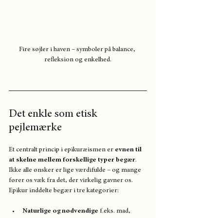
Fire søjler i haven – symboler på balance, 
refleksion og enkelhed.
Det enkle som etisk 
pejlemærke
Et centralt princip i epikuræismen er 
evnen til 
at skelne mellem forskellige typer begær
. 
Ikke alle ønsker er lige værdifulde – og mange 
fører os væk fra det, der virkelig gavner os.
Epikur inddelte begær i tre kategorier:
Naturlige og nødvendige 
f.eks. mad, 