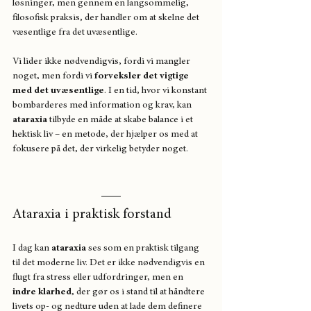
løsninger, men gennem en langsommelig, 
filosofisk praksis, der handler om at skelne det 
væsentlige fra det uvæsentlige.
Vi lider ikke nødvendigvis, fordi vi mangler 
noget, men fordi vi 
forveksler det vigtige 
med det uvæsentlige
. I en tid, hvor vi konstant 
bombarderes med information og krav, kan 
ataraxia
 tilbyde en måde at skabe balance i et 
hektisk liv – en metode, der hjælper os med at 
fokusere på det, der virkelig betyder noget.
Ataraxia i praktisk forstand
I dag kan 
ataraxia
 ses som en praktisk tilgang 
til det moderne liv. Det er ikke nødvendigvis en 
flugt fra stress eller udfordringer, men en 
indre klarhed
, der gør os i stand til at håndtere 
livets op- og nedture uden at lade dem definere 