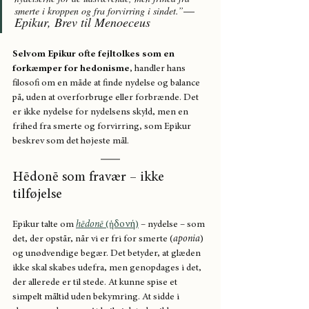
— 
smerte i kroppen og fra forvirring i sindet.”
Epikur, Brev til Menoeceus
Selvom Epikur ofte fejltolkes som en 
forkæmper for hedonisme
, handler hans 
filosofi om en måde at finde nydelse og balance 
på, uden at overforbruge eller forbrænde. Det 
er ikke nydelse for nydelsens skyld, men en 
frihed fra smerte og forvirring, som Epikur 
beskrev som det højeste mål.
Hēdonē som fravær – ikke 
tilføjelse
Epikur talte om 
hēdonē
 (ἡδονή)
 – nydelse – som 
det, der opstår, når vi er fri for smerte (
aponia
) 
og unødvendige begær. Det betyder, at glæden 
ikke skal skabes udefra, men genopdages i det, 
der allerede er til stede. At kunne spise et 
simpelt måltid uden bekymring. At sidde i 