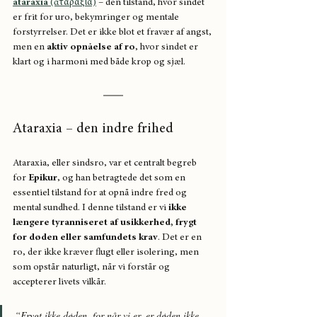
ataraxia
 (ἀταραξία)
 – den tilstand, hvor sindet 
er frit for uro, bekymringer og mentale 
forstyrrelser. Det er ikke blot et fravær af angst, 
men en 
aktiv opnåelse af ro
, hvor sindet er 
klart og i harmoni med både krop og sjæl.
Ataraxia – den indre frihed
Ataraxia, eller sindsro, var et centralt begreb 
for 
Epikur
, og han betragtede det som en 
essentiel tilstand for at opnå indre fred og 
mental sundhed. I denne tilstand er vi 
ikke 
længere tyranniseret af usikkerhed, frygt 
for døden eller samfundets krav
. Det er en 
ro, der ikke kræver flugt eller isolering, men 
som opstår naturligt, når vi forstår og 
accepterer livets vilkår.
“Frygt ikke døden, for når vi er, er døden ikke. 