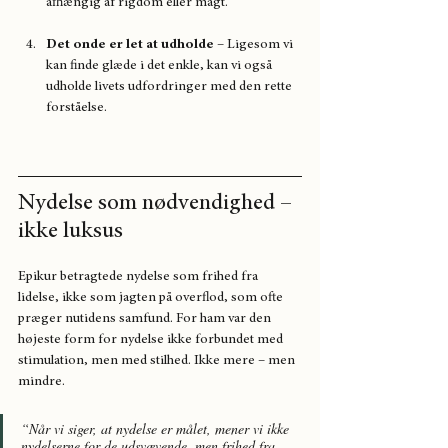
afhængig af rigdom eller magt.
Det onde er let at udholde
 – Ligesom vi 
kan finde glæde i det enkle, kan vi også 
udholde livets udfordringer med den rette 
forståelse. 
Nydelse som nødvendighed – 
ikke luksus
Epikur betragtede nydelse som frihed fra 
lidelse, ikke som jagten på overflod, som ofte 
præger nutidens samfund. For ham var den 
højeste form for nydelse ikke forbundet med 
stimulation, men med stilhed. Ikke mere – men 
mindre. 
“Når vi siger, at nydelse er målet, mener vi ikke 
nydelserne for de udsvævende, men frihed fra 