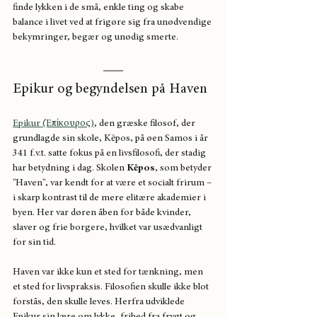
finde lykken i de små, enkle ting og skabe 
balance i livet ved at frigøre sig fra unødvendige 
bekymringer, begær og unødig smerte.
Epikur og begyndelsen på Haven
Epikur (Ἐπίκουρος)
, den græske filosof, der 
grundlagde sin skole, Kēpos, på øen Samos i år 
341 f.v.t. satte fokus på en livsfilosofi, der stadig 
har betydning i dag. Skolen 
Kēpos
, som betyder 
"Haven", var kendt for at være et socialt frirum – 
i skarp kontrast til de mere elitære akademier i 
byen. Her var døren åben for både kvinder, 
slaver og frie borgere, hvilket var usædvanligt 
for sin tid.​
Haven var ikke kun et sted for tænkning, men 
et sted for livspraksis. Filosofien skulle ikke blot 
forstås, den skulle leves. Herfra udviklede 
Epikur sin lære om lykke, frihed fra frygt og 