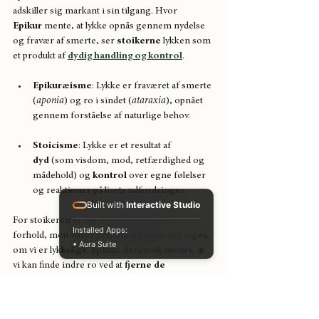
adskiller sig markant i sin tilgang. Hvor 
Epikur
 mente, at lykke opnås gennem nydelse 
og fravær af smerte, ser 
stoikerne
 lykken som 
et produkt af 
dydig handling og kontrol
.
Epikuræisme
: Lykke er fraværet af smerte 
(
aponia
) og ro i sindet (
ataraxia
), opnået 
gennem forståelse af naturlige behov.
Stoicisme
: Lykke er et resultat af 
dyd
 (som visdom, mod, retfærdighed og 
mådehold) og 
kontrol
 over egne følelser 
og reaktioner på livets udfordringer.
Built with
Interactive Studio
For stoikeren er det ikke omverdenens 
Installed Apps:
forhold, men vores respons på dem, der afgør, 
• Aura Suite
om vi er lykkelige. Epikur, derimod, mener, at 
vi kan finde indre ro ved at 
fjerne de 
unødvendige begær
 og ikke lade os distrahere 
af det, der ikke er essentielt.