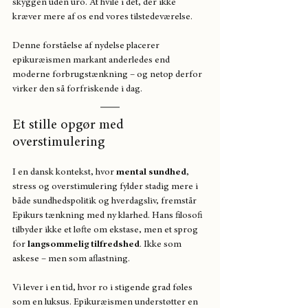
skyggen uden uro. At hvile i det, der ikke 
kræver mere af os end vores tilstedeværelse.
Denne forståelse af nydelse placerer 
epikuræismen markant anderledes end 
moderne forbrugstænkning – og netop derfor 
virker den så forfriskende i dag.
Et stille opgør med 
overstimulering
I en dansk kontekst, hvor 
mental sundhed
, 
stress og overstimulering fylder stadig mere i 
både sundhedspolitik og hverdagsliv, fremstår 
Epikurs tænkning med ny klarhed. Hans filosofi 
tilbyder ikke et løfte om ekstase, men et sprog 
for 
langsommelig tilfredshed
. Ikke som 
askese – men som aflastning.
Vi lever i en tid, hvor ro i stigende grad føles 
som en luksus. Epikuræismen understøtter en 