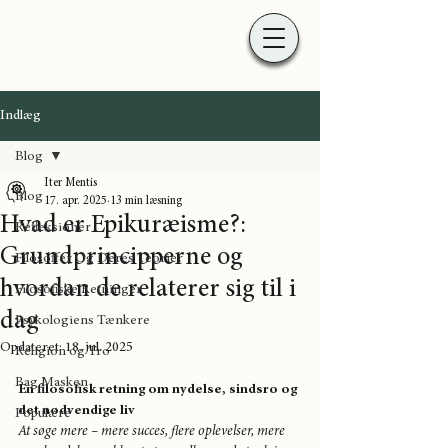
Indlæg
Blog
Iter Mentis
Blog
17. apr. 2025
13 min læsning
Hvad er Epikuræisme?:
Refleksioner
Grundprincipperne og
Filosoffer Og Deres Teorier
hvordan de relaterer sig til i
Filosofiske Retninger
dag
Psykologiens Tænkere
Opdateret:
18. jul. 2025
Religion og Tro
Bag Masken
En filosofisk retning om nydelse, sindsro og 
det nødvendige liv
Populære
At søge mere – mere succes, flere oplevelser, mere 