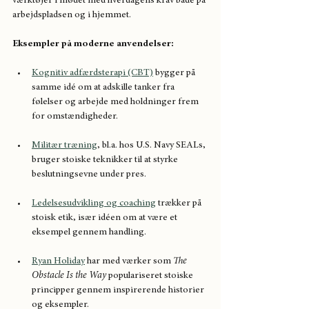
værktøjer i mødet med hverdagens krav både på 
arbejdspladsen og i hjemmet.
Eksempler på moderne anvendelser:
Kognitiv adfærdsterapi (CBT)
 bygger på 
samme idé om at adskille tanker fra 
følelser og arbejde med holdninger frem 
for omstændigheder.
Militær træning
, bl.a. hos U.S. Navy SEALs, 
bruger stoiske teknikker til at styrke 
beslutningsevne under pres.
Ledelsesudvikling og coaching
 trækker på 
stoisk etik, især idéen om at være et 
eksempel gennem handling.
Ryan Holiday
 har med værker som 
The 
Obstacle Is the Way
 populariseret stoiske 
principper gennem inspirerende historier 
og eksempler.