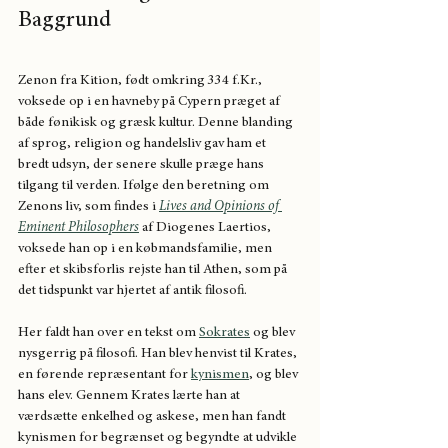
Baggrund
Zenon fra Kition, født omkring 334 f.Kr., 
voksede op i en havneby på Cypern præget af 
både fønikisk og græsk kultur. Denne blanding 
af sprog, religion og handelsliv gav ham et 
bredt udsyn, der senere skulle præge hans 
tilgang til verden. Ifølge den beretning om 
Zenons liv, som findes i 
Lives and Opinions of 
Eminent Philosophers
 af Diogenes Laertios, 
voksede han op i en købmandsfamilie, men 
efter et skibsforlis rejste han til Athen, som på 
det tidspunkt var hjertet af antik filosofi.
Her faldt han over en tekst om 
Sokrates
 og blev 
nysgerrig på filosofi. Han blev henvist til Krates, 
en førende repræsentant for 
kynismen
, og blev 
hans elev. Gennem Krates lærte han at 
værdsætte enkelhed og askese, men han fandt 
kynismen for begrænset og begyndte at udvikle 