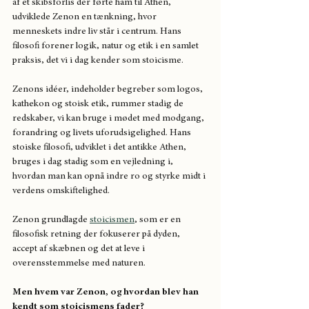
af et skibsforlis der førte ham til Athen, 
udviklede Zenon en tænkning, hvor 
menneskets indre liv står i centrum. Hans 
filosofi forener logik, natur og etik i en samlet 
praksis, det vi i dag kender som stoicisme.
Zenons idéer, indeholder begreber som logos, 
kathekon og stoisk etik, rummer stadig de 
redskaber, vi kan bruge i mødet med modgang, 
forandring og livets uforudsigelighed. Hans 
stoiske filosofi, udviklet i det antikke Athen, 
bruges i dag stadig som en vejledning i, 
hvordan man kan opnå indre ro og styrke midt i 
verdens omskiftelighed.
Zenon grundlagde 
stoicismen
, som er en 
filosofisk retning der fokuserer på dyden, 
accept af skæbnen og det at leve i 
overensstemmelse med naturen.
Men hvem var Zenon, og hvordan blev han 
kendt som stoicismens fader?