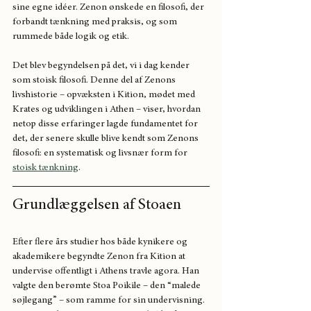
sine egne idéer. Zenon ønskede en filosofi, der 
forbandt tænkning med praksis, og som 
rummede både logik og etik.
Det blev begyndelsen på det, vi i dag kender 
som stoisk filosofi. Denne del af Zenons 
livshistorie – opvæksten i Kition, mødet med 
Krates og udviklingen i Athen – viser, hvordan 
netop disse erfaringer lagde fundamentet for 
det, der senere skulle blive kendt som Zenons 
filosofi: en systematisk og livsnær form for 
stoisk tænkning
.
Grundlæggelsen af Stoaen
Efter flere års studier hos både kynikere og 
akademikere begyndte Zenon fra Kition at 
undervise offentligt i Athens travle agora. Han 
valgte den berømte Stoa Poikile – den “malede 
søjlegang” – som ramme for sin undervisning. 