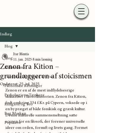
Indlæg
Blog
Iter Mentis
Blog
11. jan. 2025
8 min læsning
Zenon fra Kition –
Refleksioner
grundlæggeren af stoicismen
Filosoffer Og Deres Teorier
Opdateret:
25. jul. 2025
Filosofiske Retninger
Zenon er en af de mest indflydelsesrige 
Psykologiens Tænkere
skikkelser i filosofihistorien. Zenon fra Kition, 
født omkring 334 f.Kr. på Cypern, voksede op i 
Religion og Tro
en by præget af både fønikisk og græsk kultur. 
Bag Masken
Denne kulturelle sammensmeltning satte 
scenen for en filosofi, der forener universelle 
Populære
ideer om orden, fornuft og livets gang. Formet 