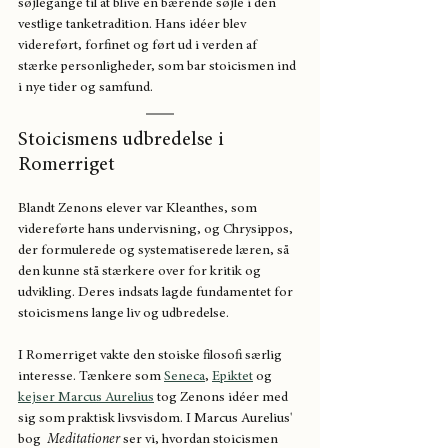
søjlegange til at blive en bærende søjle i den 
vestlige tanketradition. Hans idéer blev 
videreført, forfinet og ført ud i verden af 
stærke personligheder, som bar stoicismen ind 
i nye tider og samfund.
Stoicismens udbredelse i 
Romerriget
Blandt Zenons elever var Kleanthes, som 
videreførte hans undervisning, og Chrysippos, 
der formulerede og systematiserede læren, så 
den kunne stå stærkere over for kritik og 
udvikling. Deres indsats lagde fundamentet for 
stoicismens lange liv og udbredelse.
I Romerriget vakte den stoiske filosofi særlig 
interesse. Tænkere som 
Seneca
, 
Epiktet
 og 
kejser Marcus Aurelius
 tog Zenons idéer med 
sig som praktisk livsvisdom. I Marcus Aurelius' 
bog  
Meditationer
 ser vi, hvordan stoicismen 