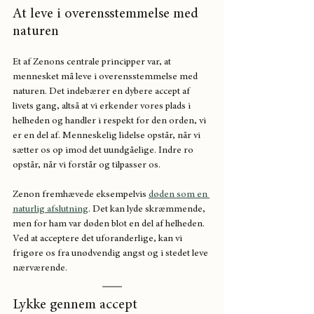
At leve i overensstemmelse med 
naturen
Et af Zenons centrale principper var, at 
mennesket må leve i overensstemmelse med 
naturen. Det indebærer en dybere accept af 
livets gang, altså at vi erkender vores plads i 
helheden og handler i respekt for den orden, vi 
er en del af. Menneskelig lidelse opstår, når vi 
sætter os op imod det uundgåelige. Indre ro 
opstår, når vi forstår og tilpasser os.
Zenon fremhævede eksempelvis 
døden som en 
naturlig afslutning
. Det kan lyde skræmmende, 
men for ham var døden blot en del af helheden. 
Ved at acceptere det uforanderlige, kan vi 
frigøre os fra unødvendig angst og i stedet leve 
nærværende.
Lykke gennem accept