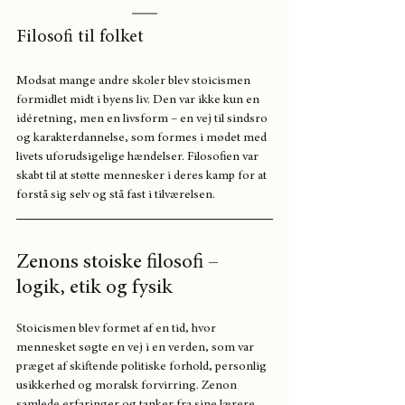
Filosofi til folket
Modsat mange andre skoler blev stoicismen 
formidlet midt i byens liv. Den var ikke kun en 
idéretning, men en livsform – en vej til sindsro 
og karakterdannelse, som formes i mødet med 
livets uforudsigelige hændelser. Filosofien var 
skabt til at støtte mennesker i deres kamp for at 
forstå sig selv og stå fast i tilværelsen.
Zenons stoiske filosofi – 
logik, etik og fysik
Stoicismen blev formet af en tid, hvor 
mennesket søgte en vej i en verden, som var 
præget af skiftende politiske forhold, personlig 
usikkerhed og moralsk forvirring. Zenon 
samlede erfaringer og tanker fra sine lærere 