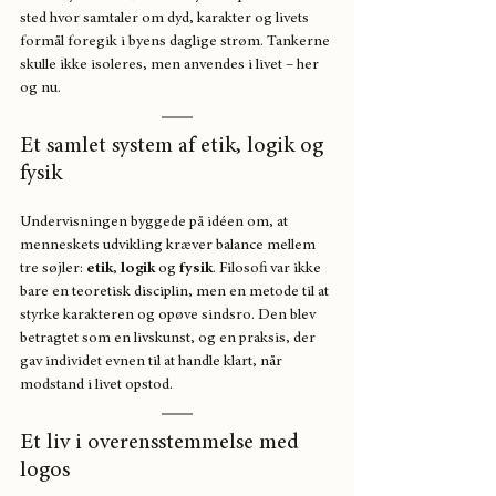
sted hvor samtaler om dyd, karakter og livets 
formål foregik i byens daglige strøm. Tankerne 
skulle ikke isoleres, men anvendes i livet – her 
og nu.
Et samlet system af etik, logik og 
fysik
Undervisningen byggede på idéen om, at 
menneskets udvikling kræver balance mellem 
tre søjler: 
etik
,
 logik
 og 
fysik
. Filosofi var ikke 
bare en teoretisk disciplin, men en metode til at 
styrke karakteren og opøve sindsro. Den blev 
betragtet som en livskunst, og en praksis, der 
gav individet evnen til at handle klart, når 
modstand i livet opstod.
Et liv i overensstemmelse med 
logos