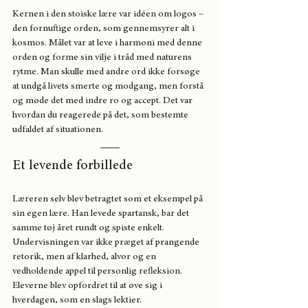
Kernen i den stoiske lære var idéen om logos – 
den fornuftige orden, som gennemsyrer alt i 
kosmos. Målet var at leve i harmoni med denne 
orden og forme sin vilje i tråd med naturens 
rytme. Man skulle med andre ord ikke forsøge 
at undgå livets smerte og modgang, men forstå 
og møde det med indre ro og accept. Det var 
hvordan du reagerede på det, som bestemte 
udfaldet af situationen.
Et levende forbillede
Læreren selv blev betragtet som et eksempel på 
sin egen lære. Han levede spartansk, bar det 
samme tøj året rundt og spiste enkelt. 
Undervisningen var ikke præget af prangende 
retorik, men af klarhed, alvor og en 
vedholdende appel til personlig refleksion. 
Eleverne blev opfordret til at øve sig i 
hverdagen, som en slags lektier.