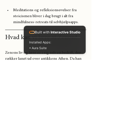
Meditations og refleksionsøvelser fra 
stoicismen bliver i dag brugt i alt fra 
mindfulness-retreats til selvhjælpsapps.
Built with
Interactive Studio
Hvad kan vi lære af Zenon?
Installed Apps:
• Aura Suite
Zenons liv og lære er i sig selv en bedrift, der 
rækker langt ud over antikkens Athen. Da han 
mistede sin formue i et skibbrud, kunne han 
være sunket ned i bitterhed og ærgrelse. I 
stedet brugte han modgangen som anledning til 
eftertanke og lagde grundstenen til en 
livsfilosofi, der stadig finder anvendelse i dag. 
Hans livshistorie viser, at styrke ikke ligger i de 
ydre forhold, men i den måde, vi forholder os 
til det uventede.
Zenon huskede os på, at lykken ikke skabes 
gennem kontrol eller besiddelse, men ved at 