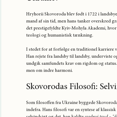
Hryhorii Skovoroda blev født i 1722 i landsb
mand af sin tid, men hans tanker overskred g
det prestigefyldte Kyiv-Mohyla Akademi, hvor h
teologi og humanistisk tænkning.
I stedet for at forfølge en traditionel karriere
Han rejste fra landsby til landsby, underviste 
undgik samfundets krav om rigdom og status. 
men om indre harmoni.
Skovorodas Filosofi: Sel
Som filosoffen fra Ukraine byggede Skovorod
indefra. Hans filosofi var en syntese af klassi
selvindsigt og det, han kaldte 
srodnyi trud
 – 
"d