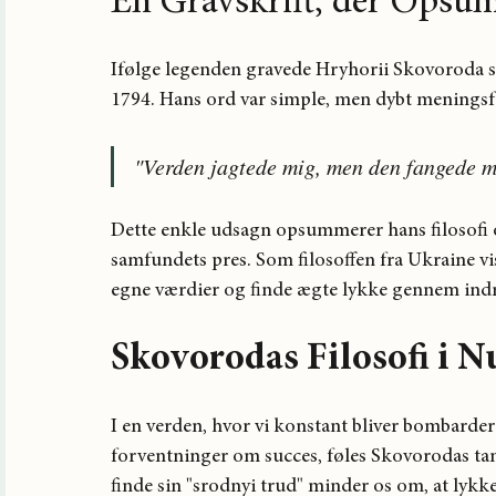
En Gravskrift, der Opsu
Ifølge legenden gravede Hryhorii Skovoroda selv
1794. Hans ord var simple, men dybt meningsf
"Verden jagtede mig, men den fangede m
Dette enkle udsagn opsummerer hans filosofi 
samfundets pres. Som filosoffen fra Ukraine vist
egne værdier og finde ægte lykke gennem ind
Skovorodas Filosofi i N
I en verden, hvor vi konstant bliver bombarde
forventninger om succes, føles Skovorodas ta
finde sin "srodnyi trud" minder os om, at lykke