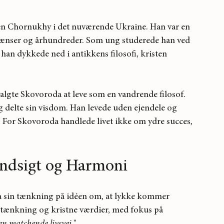
yen Chornukhy i det nuværende Ukraine. Han var en 
rænser og århundreder. Som ung studerede han ved 
an dykkede ned i antikkens filosofi, kristen 
 valgte Skovoroda at leve som en vandrende filosof. 
og delte sin visdom. Han levede uden ejendele og 
For Skovoroda handlede livet ikke om ydre succes, 
vindsigt og Harmoni
a sin tænkning på idéen om, at lykke kommer 
sk tænkning og kristne værdier, med fokus på 
en matchende livsvej.
"