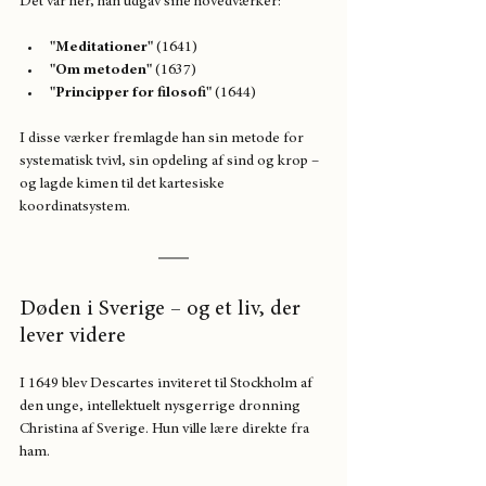
Det var her, han udgav sine hovedværker:
"Meditationer"
 (1641)
"Om metoden"
 (1637)
"Principper for filosofi"
 (1644)
I disse værker fremlagde han sin metode for 
systematisk tvivl, sin opdeling af sind og krop – 
og lagde kimen til det kartesiske 
koordinatsystem.
Døden i Sverige – og et liv, der 
lever videre
I 1649 blev Descartes inviteret til Stockholm af 
den unge, intellektuelt nysgerrige dronning 
Christina af Sverige. Hun ville lære direkte fra 
ham.