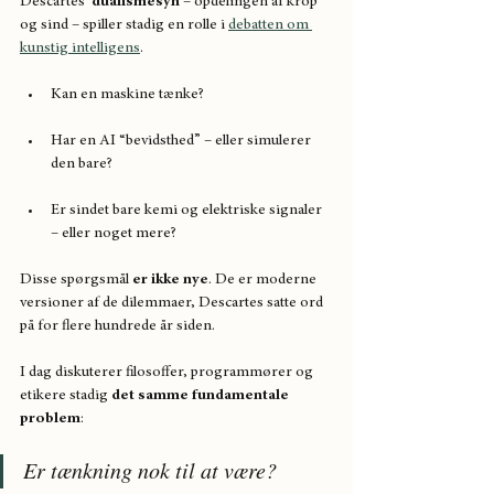
Descartes’ 
dualismesyn
 – opdelingen af krop 
og sind – spiller stadig en rolle i 
debatten om 
kunstig intelligens
.
Kan en maskine tænke?
Har en AI “bevidsthed” – eller simulerer 
den bare?
Er sindet bare kemi og elektriske signaler 
– eller noget mere?
Disse spørgsmål 
er ikke nye
. De er moderne 
versioner af de dilemmaer, Descartes satte ord 
på for flere hundrede år siden.
I dag diskuterer filosoffer, programmører og 
etikere stadig 
det samme fundamentale 
problem
:
Er tænkning nok til at være?