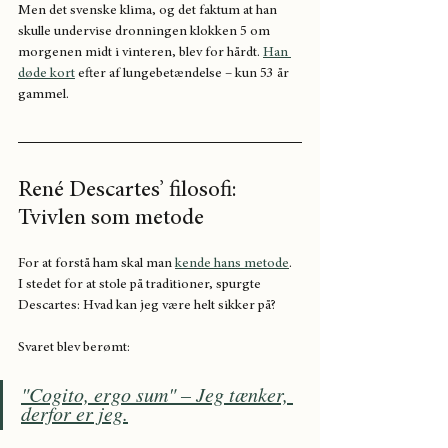
Men det svenske klima, og det faktum at han 
skulle undervise dronningen klokken 5 om 
morgenen midt i vinteren, blev for hårdt. 
Han 
døde kort
 efter af lungebetændelse – kun 53 år 
gammel.
René Descartes’ filosofi: 
Tvivlen som metode
For at forstå ham skal man 
kende hans metode
. 
I stedet for at stole på traditioner, spurgte 
Descartes: Hvad kan jeg være helt sikker på? 
Svaret blev berømt:
"Cogito, ergo sum" – Jeg tænker, 
derfor er jeg.