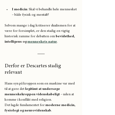
I medicin
: Skal vi behandle hele mennesket 
– både fysisk og mentalt?
Selvom mange i dag kritiserer dualismen for at 
være for forsimplet, er den stadig en vigtig 
historisk ramme for debatten om 
bevidsthed, 
intelligens og 
menneskets natur
.
Derfor er Descartes stadig 
relevant
Hans syn på kroppen som en maskine var med 
til at gøre det 
legitimt at undersøge 
menneskekroppen videnskabeligt
 – uden at 
komme i konflikt med religion.
Det lagde fundamentet for 
moderne medicin, 
fysiologi og neurovidenskab
.