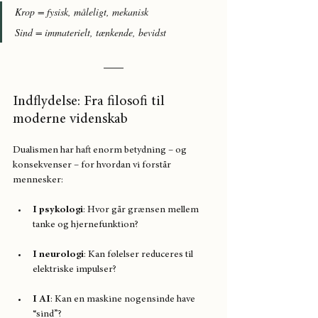
Krop = fysisk, måleligt, mekanisk
Sind = immaterielt, tænkende, bevidst
Indflydelse: Fra filosofi til 
moderne videnskab
Dualismen har haft enorm betydning – og 
konsekvenser – for hvordan vi forstår 
mennesker:
I psykologi
: Hvor går grænsen mellem 
tanke og hjernefunktion?
I neurologi
: Kan følelser reduceres til 
elektriske impulser?
I AI
: Kan en maskine nogensinde have 
“sind”?