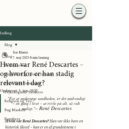
Indlæg
Blog
Iter Mentis
Blog
7. maj 2025
8 min læsning
Hvem var René Descartes –
Refleksioner
og hvorfor er han stadig
Filosoffer Og Deres Teorier
relevant i dag?
Filosofiske Retninger
Opdateret:
3. jun. 2025
Psykologiens Tænkere
"For at undersøge sandheden, er det nødvendigt 
Religion og Tro
– en gang i livet – at tvivle på alt, så vidt 
– René Descartes
muligt."
Bag Masken
Populære
Hvem var René Descartes?
 Han var ikke bare en 
historisk filosof – han er en af grundstenene i 