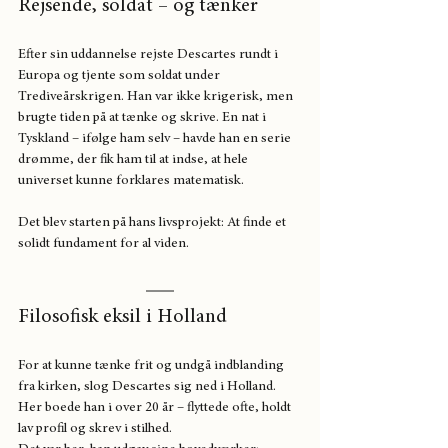
Rejsende, soldat – og tænker
Efter sin uddannelse rejste Descartes rundt i 
Europa og tjente som soldat under 
Trediveårskrigen. Han var ikke krigerisk, men 
brugte tiden på at tænke og skrive. En nat i 
Tyskland – ifølge ham selv – havde han en serie 
drømme, der fik ham til at indse, at hele 
universet kunne forklares matematisk.
Det blev starten på hans livsprojekt: At finde et 
solidt fundament for al viden.
Filosofisk eksil i Holland
For at kunne tænke frit og undgå indblanding 
fra kirken, slog Descartes sig ned i Holland. 
Her boede han i over 20 år – flyttede ofte, holdt 
lav profil og skrev i stilhed.