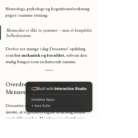
Neurologi, psykologi og kognitionsforskning 
peger i samme retning:
Mennesket er ikke to systemer – men ét komplekst 
helhedssystem.
Derfor ser mange i dag Descartes’ opdeling 
som 
for mekanisk og forældet
, selvom den 
stadig bruges som en historisk ramme.
Overdreven rationalisme: 
Built with
Interactive Studio
Mennesket er mere end logik
Installed Apps:
• Aura Suite
Descartes satte 
fornuften
 i centrum
. Han 
mente, at vi gennem logisk tænkning kunne 
opnå sikker viden. Men her siger kritikerne 
stop: