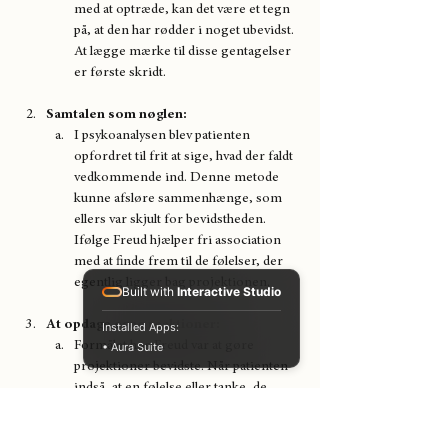
med at optræde, kan det være et tegn 
på, at den har rødder i noget ubevidst. 
At lægge mærke til disse gentagelser 
er første skridt.
Samtalen som nøglen: 
I psykoanalysen blev patienten 
opfordret til frit at sige, hvad der faldt 
vedkommende ind. Denne metode 
kunne afsløre sammenhænge, som 
ellers var skjult for bevidstheden. 
Ifølge Freud hjælper fri association 
med at finde frem til de følelser, der 
egentlig ligger bag projektionen.
Built with
Interactive Studio
At opdage egne reaktioner: 
Installed Apps:
Formålet hos Freud var at gøre 
• Aura Suite
projektioner bevidste. Når patienten 
indså, at en følelse eller tanke, de 
tillagde andre, i virkeligheden 
udsprang af dem selv, kunne 