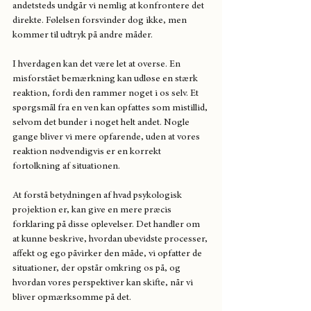
andetsteds undgår vi nemlig at konfrontere det 
direkte. Følelsen forsvinder dog ikke, men 
kommer til udtryk på andre måder.
I hverdagen kan det være let at overse. En 
misforstået bemærkning kan udløse en stærk 
reaktion, fordi den rammer noget i os selv. Et 
spørgsmål fra en ven kan opfattes som mistillid, 
selvom det bunder i noget helt andet. Nogle 
gange bliver vi mere opfarende, uden at vores 
reaktion nødvendigvis er en korrekt 
fortolkning af situationen.
At forstå betydningen af hvad psykologisk 
projektion er, kan give en mere præcis 
forklaring på disse oplevelser. Det handler om 
at kunne beskrive, hvordan ubevidste processer, 
affekt og ego påvirker den måde, vi opfatter de 
situationer, der opstår omkring os på, og 
hvordan vores perspektiver kan skifte, når vi 
bliver opmærksomme på det.