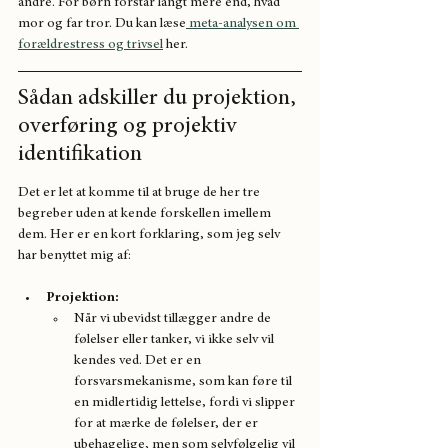
andre. For børn forstår langt mere end, hvad 
mor og far tror. Du kan læse
 meta-analysen om 
forældrestress og trivsel
 her. 
Sådan adskiller du projektion, 
overføring og projektiv 
identifikation
Det er let at komme til at bruge de her tre 
begreber uden at kende forskellen imellem 
dem. Her er en kort forklaring, som jeg selv 
har benyttet mig af:
Projektion:
Når vi ubevidst tillægger andre de 
følelser eller tanker, vi ikke selv vil 
kendes ved. Det er en 
forsvarsmekanisme, som kan føre til 
en midlertidig lettelse, fordi vi slipper 
for at mærke de følelser, der er 
ubehagelige, men som selvfølgelig vil 