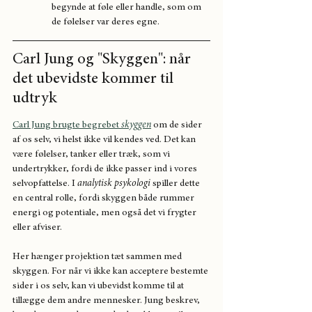
begynde at føle eller handle, som om 
de følelser var deres egne.
Carl Jung og "Skyggen": når 
det ubevidste kommer til 
udtryk 
Carl Jung brugte begrebet 
skyggen
 om de sider 
af os selv, vi helst ikke vil kendes ved. Det kan 
være følelser, tanker eller træk, som vi 
undertrykker, fordi de ikke passer ind i vores 
selvopfattelse. I 
analytisk psykologi
 spiller dette 
en central rolle, fordi skyggen både rummer 
energi og potentiale, men også det vi frygter 
eller afviser.
Her hænger projektion tæt sammen med 
skyggen. For når vi ikke kan acceptere bestemte 
sider i os selv, kan vi ubevidst komme til at 
tillægge dem andre mennesker. Jung beskrev, 