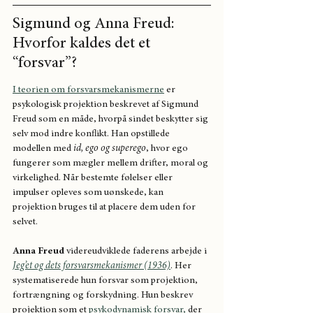
Sigmund og Anna Freud: 
Hvorfor kaldes det et 
“forsvar”?
I teorien om forsvarsmekanismerne
 er 
psykologisk projektion beskrevet af Sigmund 
Freud som en måde, hvorpå sindet beskytter sig 
selv mod indre konflikt. Han opstillede 
modellen med 
id, ego og superego
, hvor ego 
fungerer som mægler mellem drifter, moral og 
virkelighed. Når bestemte følelser eller 
impulser opleves som uønskede, kan 
projektion bruges til at placere dem uden for 
selvet.
Anna Freud
 videreudviklede faderens arbejde i
Jeg’et og dets forsvarsmekanismer (1936)
. Her 
systematiserede hun forsvar som projektion, 
fortrængning og forskydning. Hun beskrev 
projektion som et 
psykodynamisk forsvar,
 der 