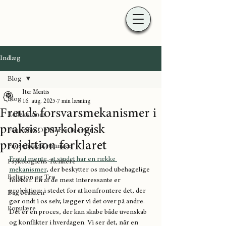
Indlæg
Blog
Iter Mentis
Blog
16. aug. 2025
7 min læsning
Freuds forsvarsmekanismer i
Refleksioner
praksis: psykologisk
Filosoffer Og Deres Teorier
projektion forklaret
Filosofiske Retninger
Freud mente, at sindet har en række 
Psykologiens Tænkere
mekanismer
, der beskytter os mod ubehagelige 
Religion og Tro
følelser. En af de mest interessante er 
projektion: i stedet for at konfrontere det, der 
Bag Masken
gør ondt i os selv, lægger vi det over på andre. 
Populære
Det er en proces, der kan skabe både uvenskab 
og konflikter i hverdagen. Vi ser det, når en 