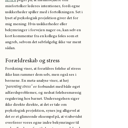
Review
peger på, at medarbejdere ofte 
misfortolker lederes intentioner, fordi egne 
usikkerheder spiller med i fortolkningen. Set i 
lyset af psykologisk projektion giver det for 
mig mening: Hvis usikkerheder eller 
bekymringer i forvejen nager os, kan selv en 
kort kommentar fra en kollega føles som et 
angreb, selvom det selvfølgelig ikke var ment 
sådan.
Forældreskab og stress
Forskning viser, at forældres følelse af stress 
ikke kun rammer dem selv, men også ses i 
børnene. En meta-analyse viser, at høj 
"
parenting stress"
 er forbundet med både øget 
adfærdsproblemer, og nedsat følelsesmæssig 
regulering hos barnet. Undersøgelsen siger 
ikke direkte direkte, at det er tale om 
psykologisk projektion, synes jeg alligevel at 
det er et glimrende eksempel på, at vi ubevidst 
overfører vores egne indre bekymringer til 