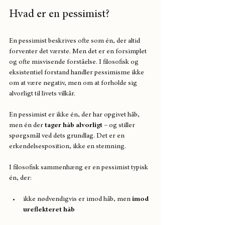
Hvad er en pessimist?
En pessimist beskrives ofte som én, der altid 
forventer det værste. Men det er en forsimplet 
og ofte misvisende forståelse. I filosofisk og 
eksistentiel forstand handler pessimisme ikke 
om at være negativ, men om at forholde sig 
alvorligt til livets vilkår.
En pessimist er ikke én, der har opgivet håb, 
men én der 
tager håb alvorligt
 – og stiller 
spørgsmål ved dets grundlag. Det er en 
erkendelsesposition, ikke en stemning.
I filosofisk sammenhæng er en pessimist typisk 
én, der:
ikke nødvendigvis er imod håb, men 
imod 
ureflekteret håb