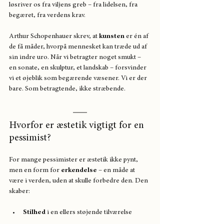
løsriver os fra viljens greb – fra lidelsen, fra 
begæret, fra verdens krav.
Arthur Schopenhauer skrev, at 
kunsten
 er én af 
de få måder, hvorpå mennesket kan træde ud af 
sin indre uro. Når vi betragter noget smukt – 
en sonate, en skulptur, et landskab – forsvinder 
vi et øjeblik som begærende væsener. Vi er der 
bare. Som betragtende, ikke stræbende.
Hvorfor er æstetik vigtigt for en 
pessimist?
For mange pessimister er æstetik ikke pynt, 
men en form for 
erkendelse
 – en måde at 
være i verden, uden at skulle forbedre den. Den 
skaber:
Stilhed
 i en ellers støjende tilværelse