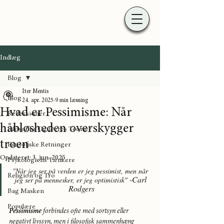
Indlæg
Blog
Iter Mentis
Blog
24. apr. 2025
9 min læsning
Hvad er Pessimisme: Når
Refleksioner
håbløsheden overskygger
Filosoffer Og Deres Teorier
troen
Filosofiske Retninger
Opdateret:
3. jun. 2025
Psykologiens Tænkere
"Når jeg ser på verden er jeg pessimist, men når 
Religion og Tro
 -Carl 
jeg ser på mennesker, er jeg optimistisk"
Rodgers
Bag Masken
Populære
Pessimisme
 forbindes ofte med sortsyn eller 
negativt livssyn, men i filosofisk sammenhæng 