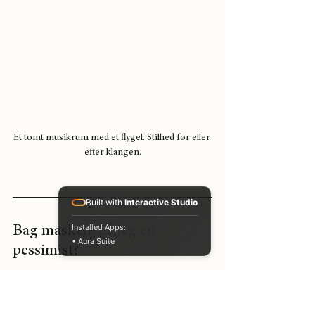
Et tomt musikrum med et flygel. Stilhed før eller 
efter klangen.
Built with
Interactive Studio
Installed Apps:
Bag masken: Er jeg en 
• Aura Suite
pessimist?
En klog kvinde – (i dette tilfælde min mor) – 
sagde engang: