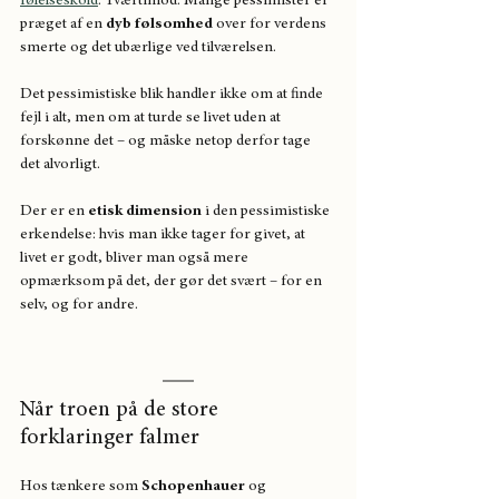
følelseskold
. Tværtimod. Mange pessimister er 
præget af en 
dyb følsomhed
 over for verdens 
smerte og det ubærlige ved tilværelsen. 
Det pessimistiske blik handler ikke om at finde 
fejl i alt, men om at turde se livet uden at 
forskønne det – og måske netop derfor tage 
det alvorligt.
Der er en 
etisk dimension
 i den pessimistiske 
erkendelse: hvis man ikke tager for givet, at 
livet er godt, bliver man også mere 
opmærksom på det, der gør det svært – for en 
selv, og for andre.
Når troen på de store 
forklaringer falmer
Hos tænkere som 
Schopenhauer
 og 