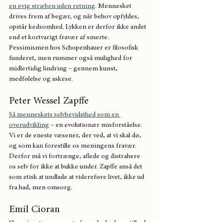
en evig stræben uden retning
. Mennesket 
drives frem af begær, og når behov opfyldes, 
opstår kedsomhed. Lykken er derfor ikke andet 
end et kortvarigt fravær af smerte. 
Pessimismen hos Schopenhauer er filosofisk 
funderet, men rummer også mulighed for 
midlertidig lindring – gennem kunst, 
medfølelse og askese.
Peter Wessel Zapffe
Så menneskets selvbevidsthed som en 
overudvikling
 – en evolutionær misforståelse. 
Vi er de eneste væsener, der ved, at vi skal dø, 
og som kan forestille os meningens fravær. 
Derfor må vi fortrænge, aflede og distrahere 
os selv for ikke at bukke under. Zapffe anså det 
som etisk at undlade at videreføre livet, ikke ud 
fra had, men omsorg.
Emil Cioran