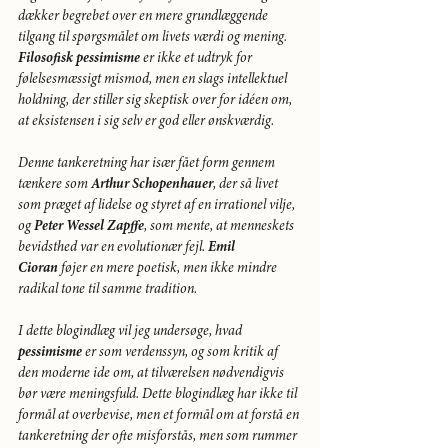
dækker begrebet over en mere grundlæggende 
tilgang til spørgsmålet om livets værdi og mening. 
Filosofisk pessimisme
 er ikke et udtryk for 
følelsesmæssigt mismod, men en slags intellektuel 
holdning, der stiller sig skeptisk over for idéen om, 
at eksistensen i sig selv er god eller ønskværdig.
Denne tankeretning har især fået form gennem 
tænkere som 
Arthur Schopenhauer
, der så livet 
som præget af lidelse og styret af en irrationel vilje, 
og 
Peter Wessel Zapffe
, som mente, at menneskets 
bevidsthed var en evolutionær fejl. 
Emil 
Cioran
 føjer en mere poetisk, men ikke mindre 
radikal tone til samme tradition.
I dette blogindlæg vil jeg undersøge, hvad 
pessimisme
 er som verdenssyn, og som kritik af 
den moderne ide om, at tilværelsen nødvendigvis 
bør være meningsfuld. Dette blogindlæg har ikke til 
formål at overbevise, men et formål om at forstå en 
tankeretning der ofte misforstås, men som rummer 