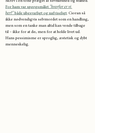
Skrev i en tone præget af søvnløshed og stilhed. 
For ham var spørgsmålet 
"hvorfor er vi 
her?"
 både ubesvarligt og uafviseligt
. Cioran så 
ikke nødvendigvis selvmordet som en handling, 
men som en tanke man altid kan vende tilbage 
til – ikke for at dø, men for at holde livet ud. 
Hans pessimisme er sproglig, æstetisk og dybt 
menneskelig.